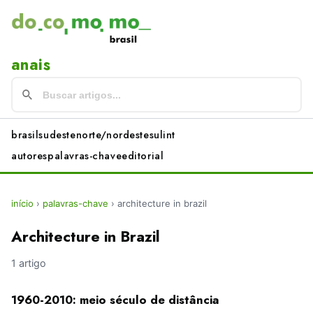
anais
brasil
sudeste
norte/nordeste
sul
int
autores
palavras-chave
editorial
início
›
palavras-chave
›
architecture in brazil
Architecture in Brazil
1 artigo
1960-2010: meio século de distância