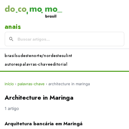
anais
brasil
sudeste
norte/nordeste
sul
int
autores
palavras-chave
editorial
início
›
palavras-chave
›
architecture in maringa
Architecture in Maringa
1 artigo
Arquitetura bancária em Maringá