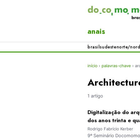
anais
brasil
sudeste
norte/nord
início
›
palavras-chave
›
ar
Architectur
1 artigo
Digitalização do ar
dos anos trinta e qu
Rodrigo Fabrício Kerber
9º Seminário Docomomo Br