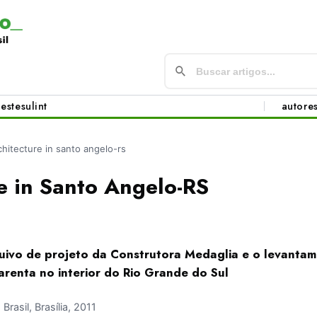
este
sul
int
autore
chitecture in santo angelo-rs
e in Santo Angelo-RS
quivo de projeto da Construtora Medaglia e o levantam
arenta no interior do Rio Grande do Sul
asil, Brasília, 2011