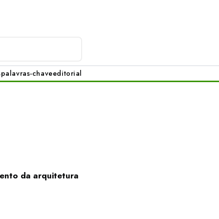
s
palavras-chave
editorial
ento da arquitetura