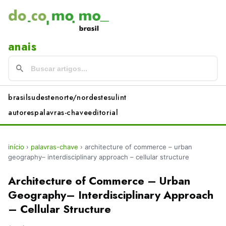
anais
brasil
sudeste
norte/nordeste
sul
int
autores
palavras-chave
editorial
início
›
palavras-chave
›
architecture of commerce – urban
geography– interdisciplinary approach – cellular structure
Architecture of Commerce – Urban
Geography– Interdisciplinary Approach
– Cellular Structure