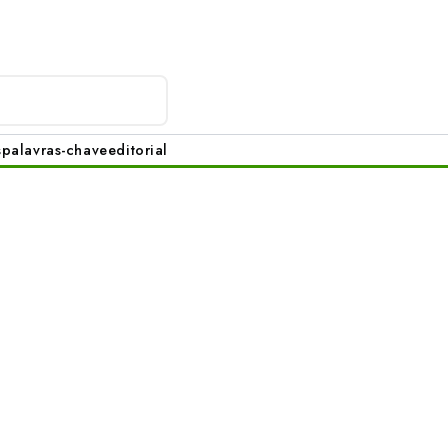
s
palavras-chave
editorial