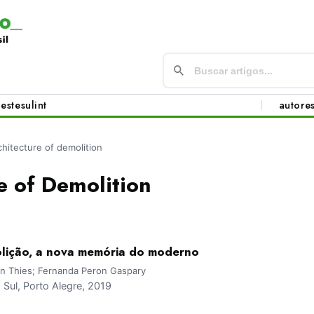
este
sul
int
autore
chitecture of demolition
e of Demolition
olição, a nova memória do moderno
nn Thies; Fernanda Peron Gaspary
ul, Porto Alegre, 2019