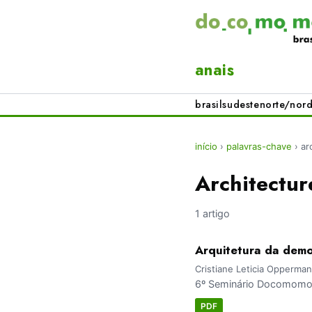
anais
brasil
sudeste
norte/nord
início
›
palavras-chave
›
ar
Architectur
1 artigo
Arquitetura da dem
Cristiane Leticia Opperma
6º Seminário Docomomo S
PDF