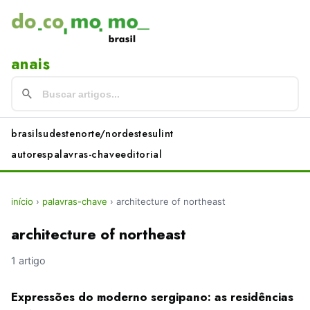
anais
brasil
sudeste
norte/nordeste
sul
int
autores
palavras-chave
editorial
início
›
palavras-chave
›
architecture of northeast
architecture of northeast
1 artigo
Expressões do moderno sergipano: as residências