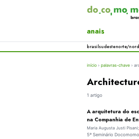
anais
brasil
sudeste
norte/nord
início
›
palavras-chave
›
ar
Architectur
1 artigo
A arquitetura do esc
na Companhia de En
Maria Augusta Justi Pisani
5º Seminário Docomomo 