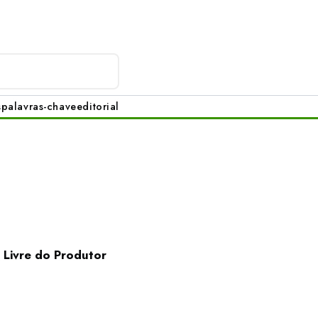
s
palavras-chave
editorial
o Livre do Produtor