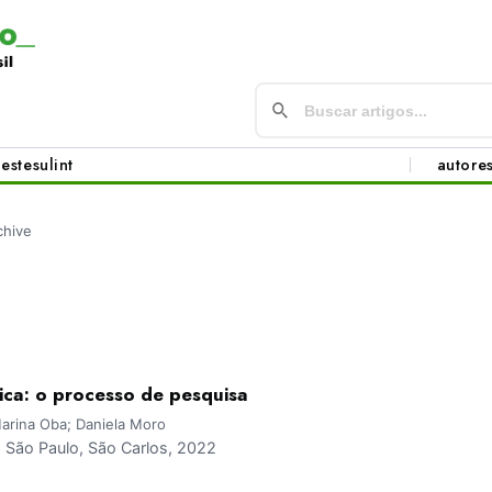
este
sul
int
autore
chive
ca: o processo de pesquisa
 Marina Oba; Daniela Moro
São Paulo, São Carlos, 2022