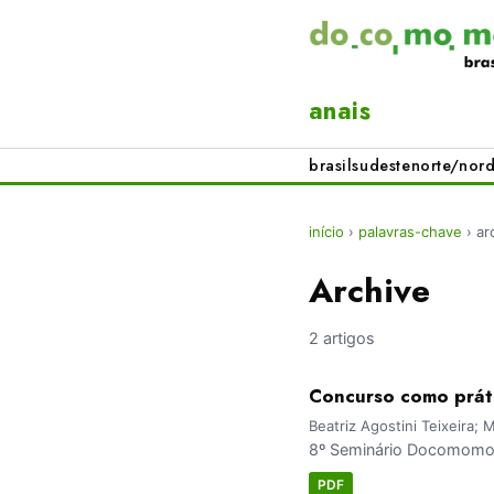
anais
brasil
sudeste
norte/nord
início
›
palavras-chave
›
ar
Archive
2 artigos
Concurso como práti
Beatriz Agostini Teixeira;
8º Seminário Docomomo 
PDF