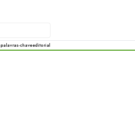
s
palavras-chave
editorial