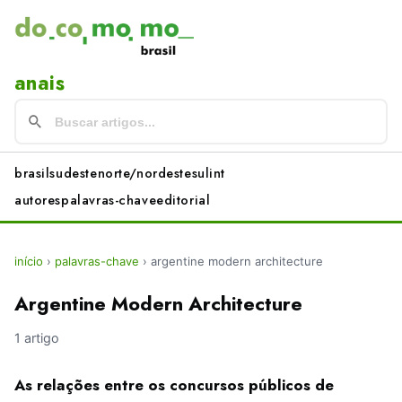
anais
brasil
sudeste
norte/nordeste
sul
int
autores
palavras-chave
editorial
início
›
palavras-chave
›
argentine modern architecture
Argentine Modern Architecture
1 artigo
As relações entre os concursos públicos de