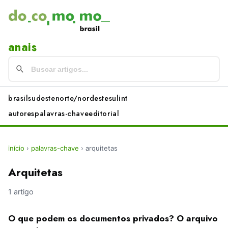
anais
brasil
sudeste
norte/nordeste
sul
int
autores
palavras-chave
editorial
início
›
palavras-chave
›
arquitetas
Arquitetas
1 artigo
O que podem os documentos privados? O arquivo