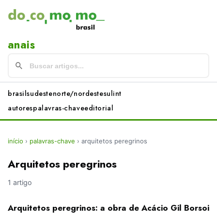
anais
brasil
sudeste
norte/nordeste
sul
int
autores
palavras-chave
editorial
início
›
palavras-chave
›
arquitetos peregrinos
Arquitetos peregrinos
1 artigo
Arquitetos peregrinos: a obra de Acácio Gil Borsoi