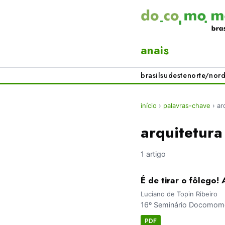
anais
brasil
sudeste
norte/nord
início
›
palavras-chave
›
ar
arquitetura
1 artigo
É de tirar o fôlego
Luciano de Topin Ribeiro
16º Seminário Docomomo 
PDF