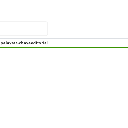
s
palavras-chave
editorial