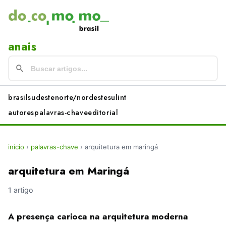
anais
brasil
sudeste
norte/nordeste
sul
int
autores
palavras-chave
editorial
início
›
palavras-chave
›
arquitetura em maringá
arquitetura em Maringá
1 artigo
A presença carioca na arquitetura moderna