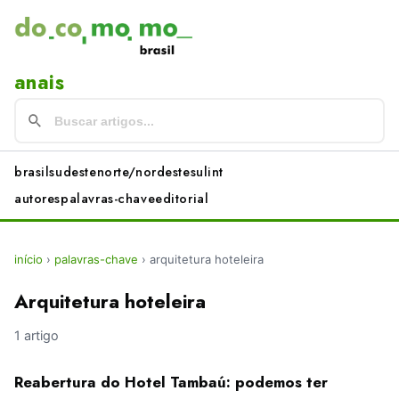
anais
brasil
sudeste
norte/nordeste
sul
int
autores
palavras-chave
editorial
início
›
palavras-chave
›
arquitetura hoteleira
Arquitetura hoteleira
1 artigo
Reabertura do Hotel Tambaú: podemos ter