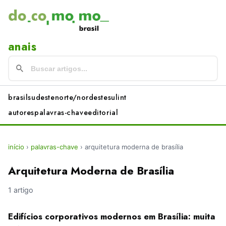
anais
brasil
sudeste
norte/nordeste
sul
int
autores
palavras-chave
editorial
início
›
palavras-chave
›
arquitetura moderna de brasília
Arquitetura Moderna de Brasília
1 artigo
Edifícios corporativos modernos em Brasília: muita