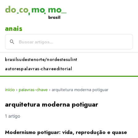
anais
brasil
sudeste
norte/nordeste
sul
int
autores
palavras-chave
editorial
início
›
palavras-chave
›
arquitetura moderna potiguar
arquitetura moderna potiguar
1 artigo
Modernismo potiguar: vida, reprodução e quase