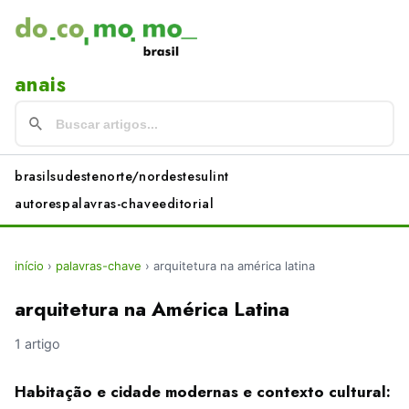
anais
brasil
sudeste
norte/nordeste
sul
int
autores
palavras-chave
editorial
início
›
palavras-chave
›
arquitetura na américa latina
arquitetura na América Latina
1 artigo
Habitação e cidade modernas e contexto cultural: