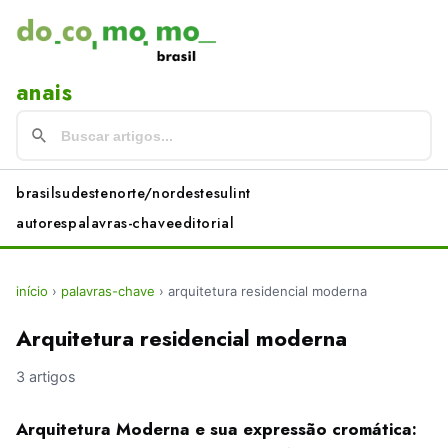
anais
brasil
sudeste
norte/nordeste
sul
int
autores
palavras-chave
editorial
início
›
palavras-chave
›
arquitetura residencial moderna
Arquitetura residencial moderna
3 artigos
Arquitetura Moderna e sua expressão cromática: