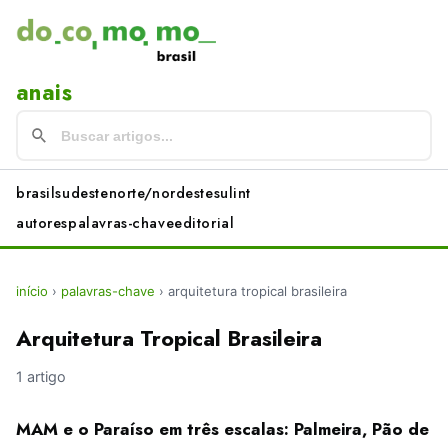
anais
brasil
sudeste
norte/nordeste
sul
int
autores
palavras-chave
editorial
início
›
palavras-chave
›
arquitetura tropical brasileira
Arquitetura Tropical Brasileira
1 artigo
MAM e o Paraíso em três escalas: Palmeira, Pão de