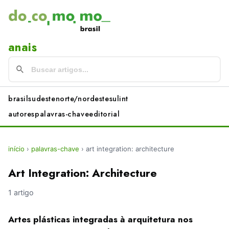
anais
brasil
sudeste
norte/nordeste
sul
int
autores
palavras-chave
editorial
início
›
palavras-chave
›
art integration: architecture
Art Integration: Architecture
1 artigo
Artes plásticas integradas à arquitetura nos