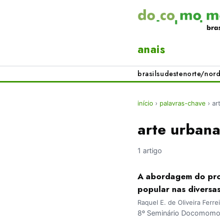
anais
brasil
sudeste
norte/nord
início
›
palavras-chave
›
ar
arte urban
1 artigo
A abordagem do pro
popular nas diversas
Raquel E. de Oliveira Ferrei
8º Seminário Docomomo B