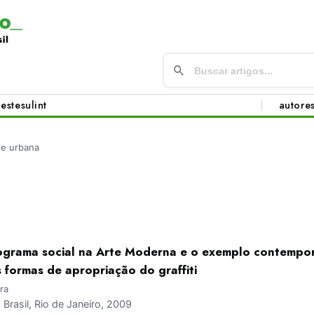
este
sul
int
autore
te urbana
a
grama social na Arte Moderna e o exemplo contempo
 formas de apropriação do graffiti
ra
rasil, Rio de Janeiro, 2009