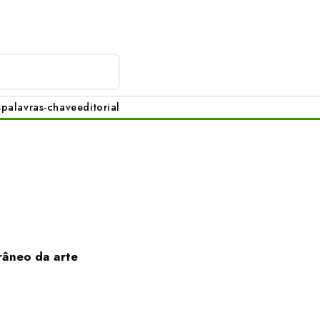
s
palavras-chave
editorial
râneo da arte