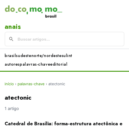
anais
brasil
sudeste
norte/nordeste
sul
int
autores
palavras-chave
editorial
início
›
palavras-chave
›
atectonic
atectonic
1 artigo
Catedral de Brasília: forma-estrutura atectônica e