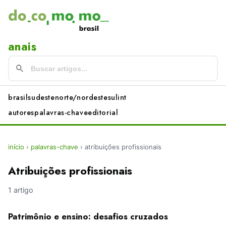
anais
brasil
sudeste
norte/nordeste
sul
int
autores
palavras-chave
editorial
início
›
palavras-chave
›
atribuições profissionais
Atribuições profissionais
1 artigo
Patrimônio e ensino: desafios cruzados