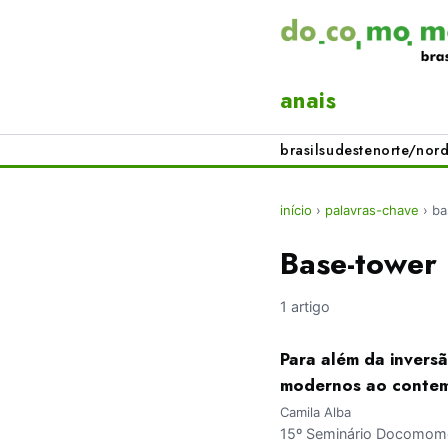
anais
brasil
sudeste
norte/nord
início
›
palavras-chave
›
ba
Base-tower
1 artigo
Para além da invers
modernos ao conte
Camila Alba
15º Seminário Docomomo 