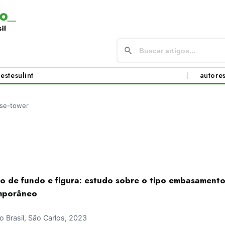
este
sul
int
autore
se-tower
ão de fundo e figura: estudo sobre o tipo embasamento
mporâneo
Brasil, São Carlos, 2023