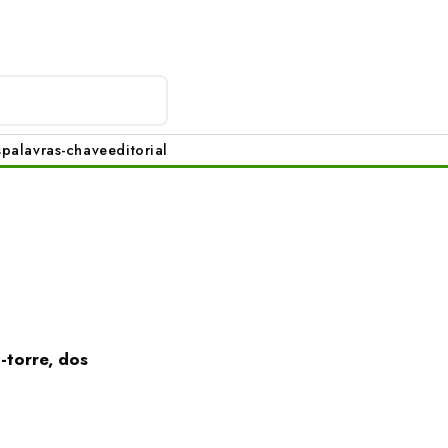
s
palavras-chave
editorial
-torre, dos