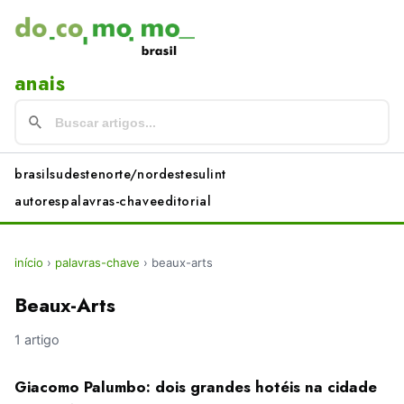
anais
brasil
sudeste
norte/nordeste
sul
int
autores
palavras-chave
editorial
início
›
palavras-chave
›
beaux-arts
Beaux-Arts
1 artigo
Giacomo Palumbo: dois grandes hotéis na cidade