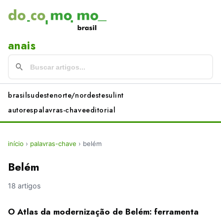
anais
brasil
sudeste
norte/nordeste
sul
int
autores
palavras-chave
editorial
início
›
palavras-chave
›
belém
Belém
18 artigos
O Atlas da modernização de Belém: ferramenta