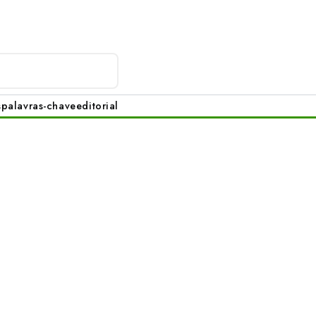
s
palavras-chave
editorial