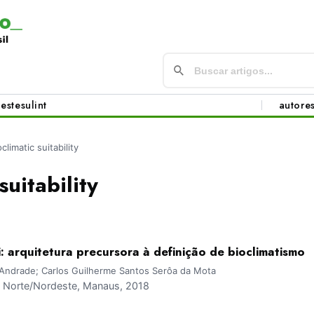
este
sul
int
autore
oclimatic suitability
suitability
: arquitetura precursora à definição de bioclimatismo
Andrade; Carlos Guilherme Santos Serôa da Mota
Norte/Nordeste, Manaus, 2018