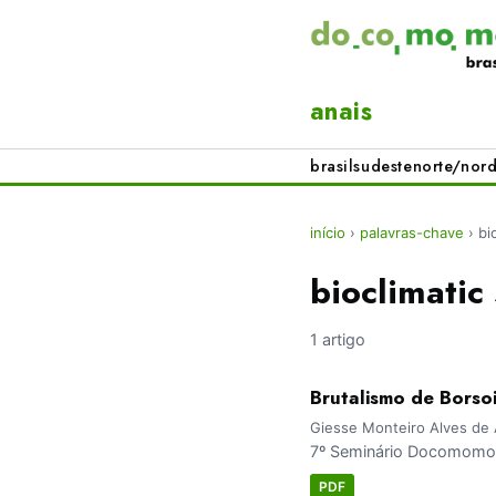
anais
brasil
sudeste
norte/nord
início
›
palavras-chave
›
bi
bioclimatic 
1 artigo
Brutalismo de Borsoi
Giesse Monteiro Alves de 
7º Seminário Docomomo 
PDF