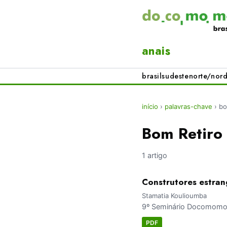
anais
brasil
sudeste
norte/nord
início
›
palavras-chave
›
bo
Bom Retiro
1 artigo
Construtores estran
Stamatia Koulioumba
9º Seminário Docomomo Br
PDF