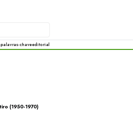
s
palavras-chave
editorial
iro (1950-1970)