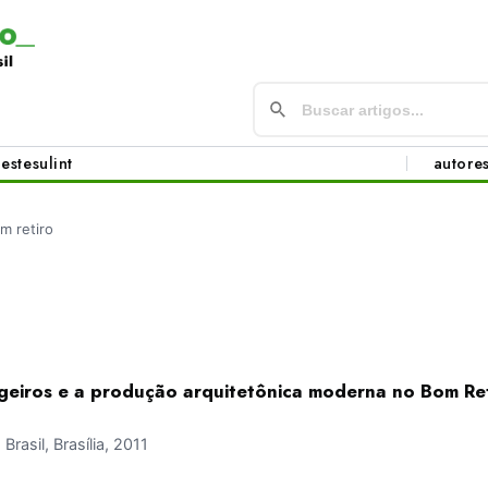
este
sul
int
autore
m retiro
geiros e a produção arquitetônica moderna no Bom Ret
asil, Brasília, 2011