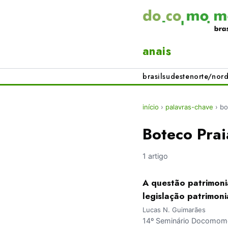
anais
brasil
sudeste
norte/nord
início
›
palavras-chave
›
bo
Boteco Prai
1 artigo
A questão patrimoni
legislação patrimoni
Lucas N. Guimarães
14º Seminário Docomomo