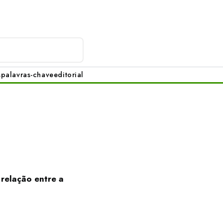
s
palavras-chave
editorial
relação entre a