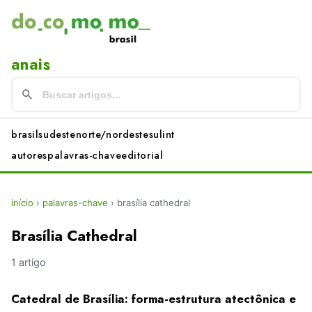
anais
brasil
sudeste
norte/nordeste
sul
int
autores
palavras-chave
editorial
início
›
palavras-chave
›
brasília cathedral
Brasília Cathedral
1 artigo
Catedral de Brasília: forma-estrutura atectônica e