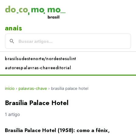
anais
brasil
sudeste
norte/nordeste
sul
int
autores
palavras-chave
editorial
início
›
palavras-chave
›
brasília palace hotel
Brasília Palace Hotel
1 artigo
Brasília Palace Hotel (1958): como a fênix,