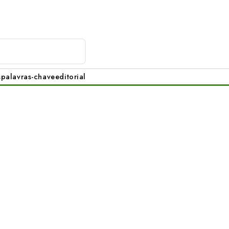
s
palavras-chave
editorial