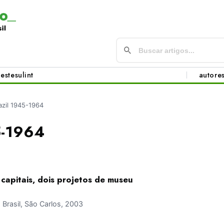
este
sul
int
autore
azil 1945-1964
5-1964
capitais, dois projetos de museu
rasil, São Carlos, 2003