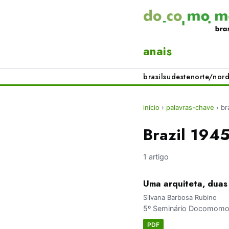
anais
brasil
sudeste
norte/nord
início
›
palavras-chave
›
br
Brazil 194
1 artigo
Uma arquiteta, duas 
Silvana Barbosa Rubino
5º Seminário Docomomo B
PDF