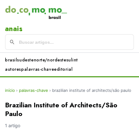
anais
brasil
sudeste
norte/nordeste
sul
int
autores
palavras-chave
editorial
início
›
palavras-chave
›
brazilian institute of architects/são paulo
Brazilian Institute of Architects/São
Paulo
1 artigo