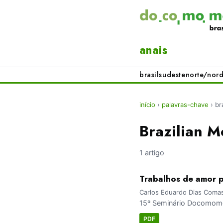
anais
brasil
sudeste
norte/nord
início
›
palavras-chave
›
br
Brazilian M
1 artigo
Trabalhos de amor p
Carlos Eduardo Dias Comas;
15º Seminário Docomomo 
PDF