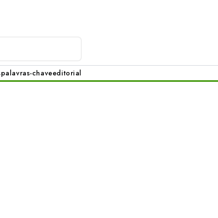
s
palavras-chave
editorial