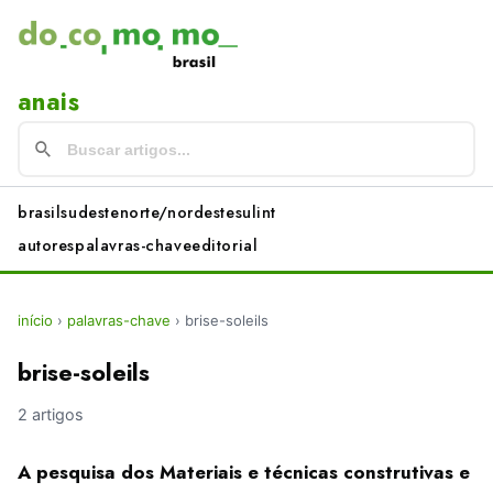
anais
brasil
sudeste
norte/nordeste
sul
int
autores
palavras-chave
editorial
início
›
palavras-chave
›
brise-soleils
brise-soleils
2 artigos
A pesquisa dos Materiais e técnicas construtivas e