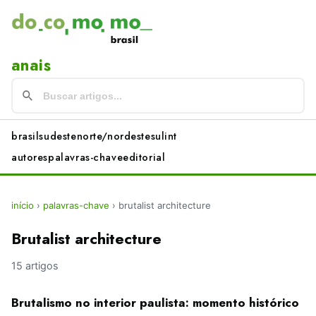
anais
brasil
sudeste
norte/nordeste
sul
int
autores
palavras-chave
editorial
início
›
palavras-chave
›
brutalist architecture
Brutalist architecture
15 artigos
Brutalismo no interior paulista: momento histórico