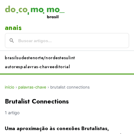
anais
brasil
sudeste
norte/nordeste
sul
int
autores
palavras-chave
editorial
início
›
palavras-chave
›
brutalist connections
Brutalist Connections
1 artigo
Uma aproximação às conexões Brutalistas,