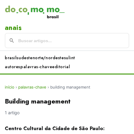
anais
brasil
sudeste
norte/nordeste
sul
int
autores
palavras-chave
editorial
início
›
palavras-chave
›
building management
Building management
1 artigo
Centro Cultural da Cidade de São Paulo: