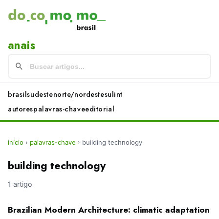
anais
brasil
sudeste
norte/nordeste
sul
int
autores
palavras-chave
editorial
início
›
palavras-chave
›
building technology
building technology
1 artigo
Brazilian Modern Architecture: climatic adaptation