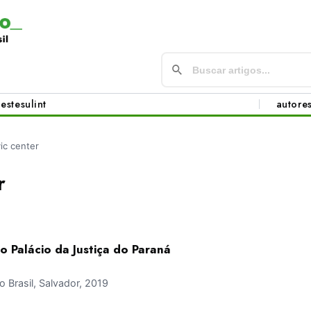
este
sul
int
autore
vic center
r
do Palácio da Justiça do Paraná
Brasil, Salvador, 2019