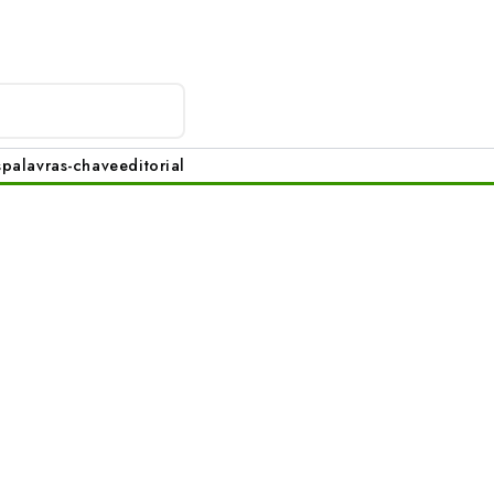
s
palavras-chave
editorial