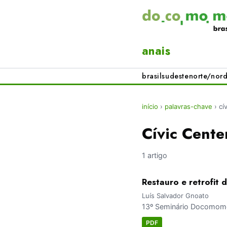
anais
brasil
sudeste
norte/nord
início
›
palavras-chave
›
cí
Cívic Cente
1 artigo
Restauro e retrofit 
Luís Salvador Gnoato
13º Seminário Docomomo 
PDF