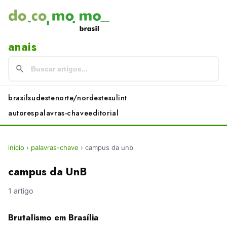
anais
brasil
sudeste
norte/nordeste
sul
int
autores
palavras-chave
editorial
início
›
palavras-chave
›
campus da unb
campus da UnB
1 artigo
Brutalismo em Brasília