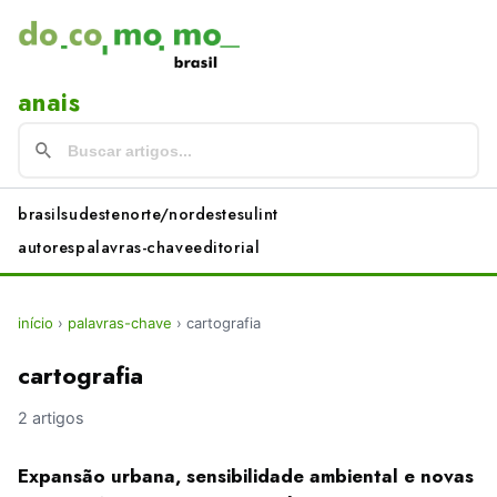
anais
brasil
sudeste
norte/nordeste
sul
int
autores
palavras-chave
editorial
início
›
palavras-chave
›
cartografia
cartografia
2 artigos
Expansão urbana, sensibilidade ambiental e novas