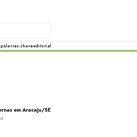
s
palavras-chave
editorial
dernas em Aracaju/SE
sa