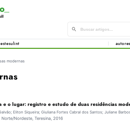
este
sul
int
autore
sas modernas
rnas
 e o lugar: registro e estudo de duas residências mo
lvão; Eliton Siqueira; Giuliana Fortes Cabral dos Santos; Juliane Barbo
Norte/Nordeste, Teresina, 2016