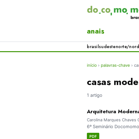
anais
brasil
sudeste
norte/nord
início
›
palavras-chave
›
ca
casas mode
1 artigo
Arquitetura Moderna
Carolina Marques Chaves Ga
6º Seminário Docomomo 
PDF