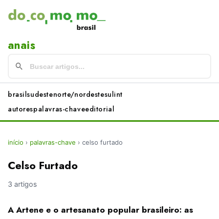
anais
brasil
sudeste
norte/nordeste
sul
int
autores
palavras-chave
editorial
início
›
palavras-chave
›
celso furtado
Celso Furtado
3 artigos
A Artene e o artesanato popular brasileiro: as