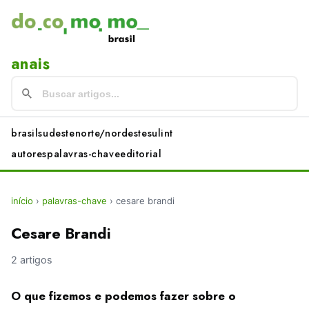
anais
brasil
sudeste
norte/nordeste
sul
int
autores
palavras-chave
editorial
início
›
palavras-chave
›
cesare brandi
Cesare Brandi
2 artigos
O que fizemos e podemos fazer sobre o