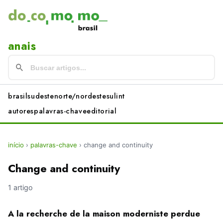
anais
brasil
sudeste
norte/nordeste
sul
int
autores
palavras-chave
editorial
início
›
palavras-chave
›
change and continuity
Change and continuity
1 artigo
A la recherche de la maison moderniste perdue