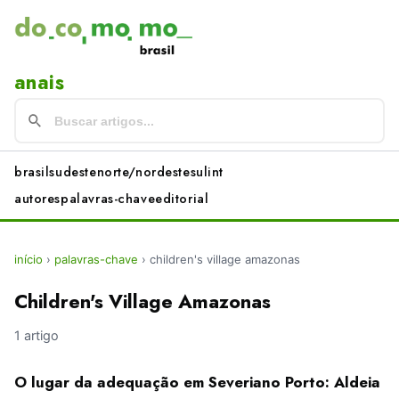
anais
brasil
sudeste
norte/nordeste
sul
int
autores
palavras-chave
editorial
início
›
palavras-chave
›
children's village amazonas
Children's Village Amazonas
1 artigo
O lugar da adequação em Severiano Porto: Aldeia