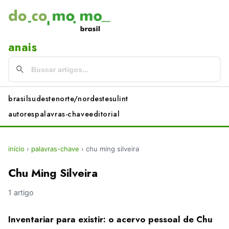
anais
brasil
sudeste
norte/nordeste
sul
int
autores
palavras-chave
editorial
início
›
palavras-chave
›
chu ming silveira
Chu Ming Silveira
1 artigo
Inventariar para existir: o acervo pessoal de Chu