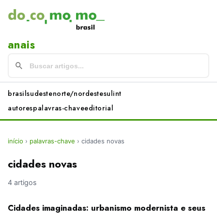
anais
brasil
sudeste
norte/nordeste
sul
int
autores
palavras-chave
editorial
início
›
palavras-chave
›
cidades novas
cidades novas
4 artigos
Cidades imaginadas: urbanismo modernista e seus