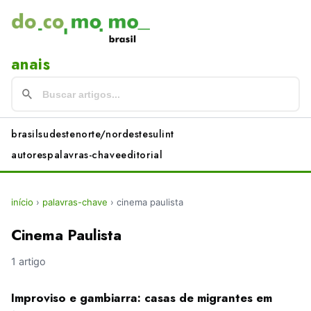
anais
brasil
sudeste
norte/nordeste
sul
int
autores
palavras-chave
editorial
início
›
palavras-chave
›
cinema paulista
Cinema Paulista
1 artigo
Improviso e gambiarra: casas de migrantes em